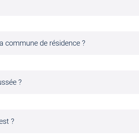
r la commune de résidence ?
ussée ?
est ?