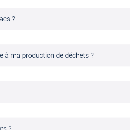
acs ?
ée à ma production de déchets ?
cs ?