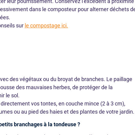
ter leur pourrissement. Conservez l’excédent à proximité
gressivement dans le composteur pour alterner déchets d
hées.
nseils sur
le compostage ici.
Pourquoi composter
 avec des végétaux ou du broyat de branches. Le paillage
LIRE LA SUITE
LIRE LA SUITE
pousse des mauvaises herbes, de protéger de la
r le sol.
directement vos tontes, en couche mince (2 à 3 cm),
umes ou au pied des haies et des plantes de votre jardin.
etits branchages à la tondeuse ?