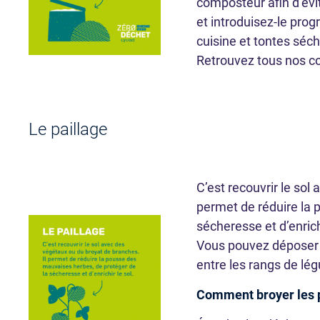
composteur afin d’évi
et introduisez-le pro
cuisine et tontes séc
Retrouvez tous nos co
Le paillage
ourquoi composter
Compostage
C’est recouvrir le sol
LIRE LA SUITE
permet de réduire la 
sécheresse et d’enrichi
Vous pouvez déposer 
entre les rangs de lég
Comment broyer les p